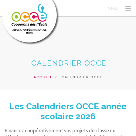
L'OCCE 38
CALENDRIER OCCE
GERER SA COOPERATIVE
ACTIONS PÉDAGOGIQUES
ACCUEIL
CALENDRIER OCCE
SERVICES AUX ADHERENTS
FLASH COOP
FORMATIONS
Les Calendriers OCCE année
scolaire 2026
RECHERCHER
CONTACT
Financez coopérativement vos projets de classe ou