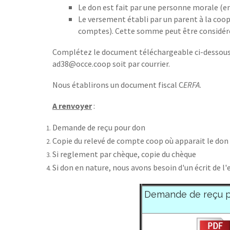
Le don est fait par une personne morale (entr
Le versement établi par un parent à la coop
comptes). Cette somme peut être considérée
Complétez le document téléchargeable ci-dessous po
ad38@occe.coop soit par courrier.
Nous établirons un document fiscal C
ERFA
.
A renvoyer
:
Demande de reçu pour don
Copie du relevé de compte coop où apparait le don 
Si reglement par chèque, copie du chèque
Si don en nature, nous avons besoin d'un écrit de l
Demande de reçu p