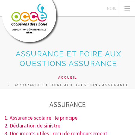
ASSURANCE ET FOIRE AUX
L'OCCE 38
QUESTIONS ASSURANCE
GERER SA COOPERATIVE
ACTIONS PÉDAGOGIQUES
ACCUEIL
SERVICES AUX ADHERENTS
ASSURANCE ET FOIRE AUX QUESTIONS ASSURANCE
FLASH COOP
FORMATIONS
ASSURANCE
RECHERCHER
1. Assurance scolaire : le principe
2. Déclaration de sinistre
CONTACT
3. Documents utiles : reçu de remboursement,