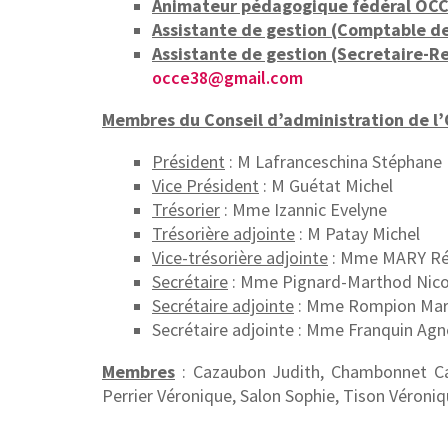
Animateur pédagogique fédéral OCC
Assistante de gestion (Comptable de
Assistante de gestion (Secretaire-R
occe38@gmail.com
Membres du Conseil d’administration de l
Président
: M Lafranceschina Stéphane
Vice Président
: M Guétat Michel
Trésorier
: Mme Izannic Evelyne
Trésorière adjointe
: M Patay Michel
Vice-trésorière adjointe
: Mme MARY Ré
Secrétaire
: Mme Pignard-Marthod Nico
Secrétaire adjointe
: Mme Rompion Mar
Secrétaire adjointe : Mme Franquin Agn
Membres
: Cazaubon Judith, Chambonnet Cat
Perrier Véronique, Salon Sophie, Tison Véroniq