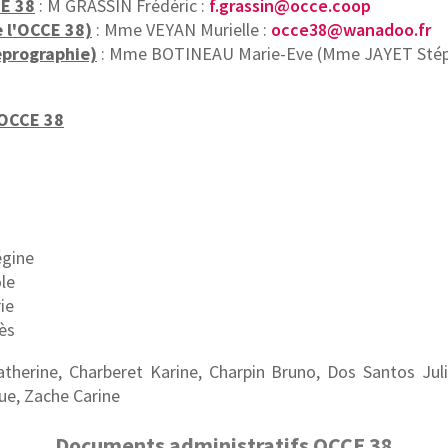
E 38
: M GRASSIN Frédéric :
f.grassin@occe.coop
 l'OCCE 38)
: Mme VEYAN Murielle :
occe38@wanadoo.fr
eprographie)
: Mme BOTINEAU Marie-Eve (Mme JAYET Stépha
’OCCE 38
gine
le
ie
ès
herine, Charberet Karine, Charpin Bruno, Dos Santos Jul
ue, Zache Carine
Documents administratifs OCCE 38