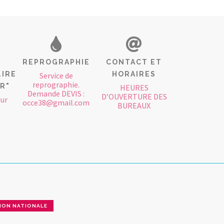
REPROGRAPHIE
CONTACT ET
LIRE
HORAIRES
Service de
reprographie.
IR"
HEURES
Demande DEVIS :
D’OUVERTURE DES
our
occe38@gmail.com
BUREAUX
ION NATIONALE