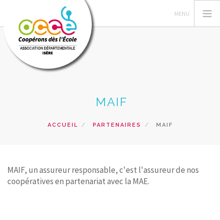
L'OCCE 38
MAIF
GERER SA COOPERATIVE
ACTIONS PÉDAGOGIQUES
ACCUEIL
PARTENAIRES
MAIF
SERVICES AUX ADHERENTS
FLASH COOP
FORMATIONS
MAIF, un assureur responsable, c'est l'assureur de nos
coopératives en partenariat avec la MAE.
RECHERCHER
CONTACT