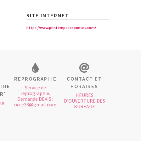
SITE INTERNET
https://www.printempsdespoetes.com/
REPROGRAPHIE
CONTACT ET
LIRE
HORAIRES
Service de
reprographie.
IR"
HEURES
Demande DEVIS :
D’OUVERTURE DES
our
occe38@gmail.com
BUREAUX